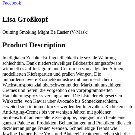
Facebook
Lisa Großkopf
Quitting Smoking Might Be Easier (V-Mask)
Product Description
Im digitalen Zeitalter ist Jugendlichkeit die soziale Wahrung
schlechthin. Dank niederschwelliger Bildbearbeitungssoftware
wimmelt es auf Instagram und Co. nur so von aalglatten Stirnen,
modellierten Kieferpartien und prallen Wangen. Die
milliardenschwere Kosmetikindustrie mit unermesslichem
Wachstumspotenzial uberschwemmt den Markt mit unzahligen
Cremes und Seren, die vorgeblich den vorprogrammierten
Hautalterungsprozess verlangsamen. Die Liste der eingesetzten
Wirkstoffe, von Kaviar uber Avocado bis Schneckenschleim,
erweitert sich in immer kurzer werdenden Intervallen. Richteten sich
Anti-Aging-Cremes bis vor wenigen Jahren mit goldener
Serifenschrift an eine altere Zielgruppe, begegnet man heute einer
ganzen Palette an Produkten, Behandlungen und Praktiken, die sich
dezidiert an junge Frauen wenden. Schnelllebige Trends wie
Jawline Trainer, Face Yoga und Blutegel Treatments geben sich die