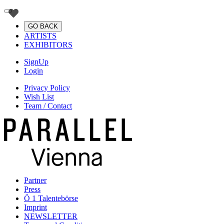
GO BACK
ARTISTS
EXHIBITORS
SignUp
Login
Privacy Policy
Wish List
Team / Contact
Partner
Press
Ö 1 Talentebörse
Imprint
NEWSLETTER