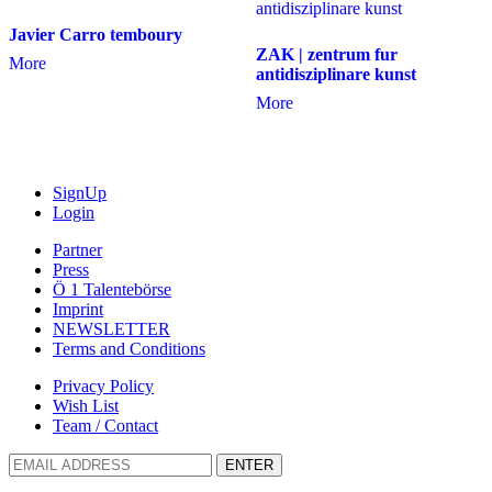
Javier Carro temboury
ZAK | zentrum fur
More
antidisziplinare kunst
More
SignUp
Login
Partner
Press
Ö 1 Talentebörse
Imprint
NEWSLETTER
Terms and Conditions
Privacy Policy
Wish List
Team / Contact
ENTER