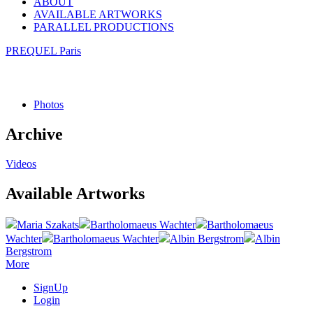
ABOUT
AVAILABLE ARTWORKS
PARALLEL PRODUCTIONS
PREQUEL Paris
Photos
Archive
Videos
Available Artworks
Maria Szakats
Bartholomaeus Wachter
Bartholomaeus
Wachter
Bartholomaeus Wachter
Albin Bergstrom
Albin
Bergstrom
More
SignUp
Login