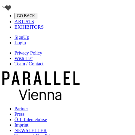
GO BACK
ARTISTS
EXHIBITORS
SignUp
Login
Privacy Policy
Wish List
Team / Contact
Partner
Press
Ö 1 Talentebörse
Imprint
NEWSLETTER