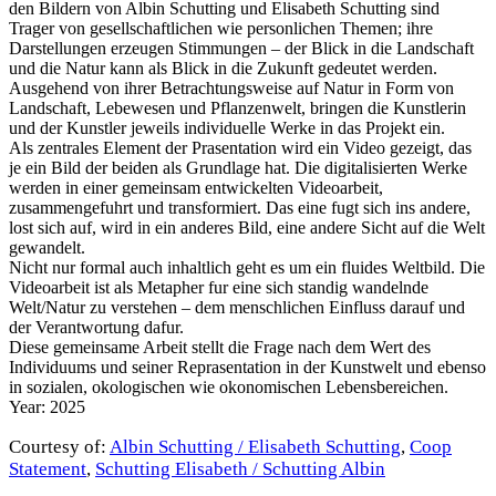
den Bildern von Albin Schutting und Elisabeth Schutting sind
Trager von gesellschaftlichen wie personlichen Themen; ihre
Darstellungen erzeugen Stimmungen – der Blick in die Landschaft
und die Natur kann als Blick in die Zukunft gedeutet werden.
Ausgehend von ihrer Betrachtungsweise auf Natur in Form von
Landschaft, Lebewesen und Pflanzenwelt, bringen die Kunstlerin
und der Kunstler jeweils individuelle Werke in das Projekt ein.
Als zentrales Element der Prasentation wird ein Video gezeigt, das
je ein Bild der beiden als Grundlage hat. Die digitalisierten Werke
werden in einer gemeinsam entwickelten Videoarbeit,
zusammengefuhrt und transformiert. Das eine fugt sich ins andere,
lost sich auf, wird in ein anderes Bild, eine andere Sicht auf die Welt
gewandelt.
Nicht nur formal auch inhaltlich geht es um ein fluides Weltbild. Die
Videoarbeit ist als Metapher fur eine sich standig wandelnde
Welt/Natur zu verstehen – dem menschlichen Einfluss darauf und
der Verantwortung dafur.
Diese gemeinsame Arbeit stellt die Frage nach dem Wert des
Individuums und seiner Reprasentation in der Kunstwelt und ebenso
in sozialen, okologischen wie okonomischen Lebensbereichen.
Year: 2025
Courtesy of:
Albin Schutting / Elisabeth Schutting
,
Coop
Statement
,
Schutting Elisabeth / Schutting Albin