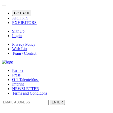
GO BACK
ARTISTS
EXHIBITORS
SignUp
Login
Privacy Policy
Wish List
Team / Contact
Partner
Press
Ö 1 Talentebörse
Imprint
NEWSLETTER
Terms and Conditions
ENTER