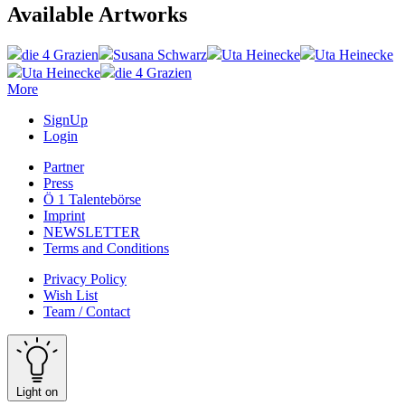
Available Artworks
die 4 Grazien
Susana Schwarz
Uta Heinecke
Uta Heinecke
Uta Heinecke
die 4 Grazien
More
SignUp
Login
Partner
Press
Ö 1 Talentebörse
Imprint
NEWSLETTER
Terms and Conditions
Privacy Policy
Wish List
Team / Contact
Light on